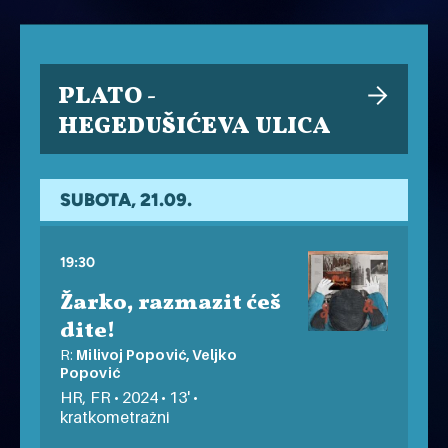
PLATO -
HEGEDUŠIĆEVA ULICA
SUBOTA, 21.09.
19:30
Žarko, razmazit ćeš
dite!
R:
Milivoj Popović, Veljko
Popović
HR, FR • 2024 • 13' •
kratkometražni