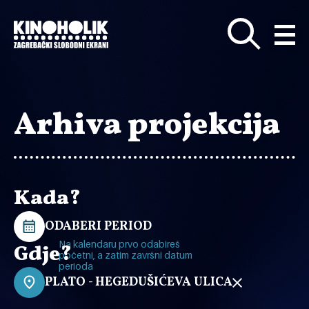
Preskoči
na
glavni
sadržaj
Arhiva projekcija
Kada?
ODABERI PERIOD
Na kalendaru prvo odabireš
Gdje?
početni, a zatim završni datum
perioda
PLATO - HEGEDUŠIĆEVA ULICA