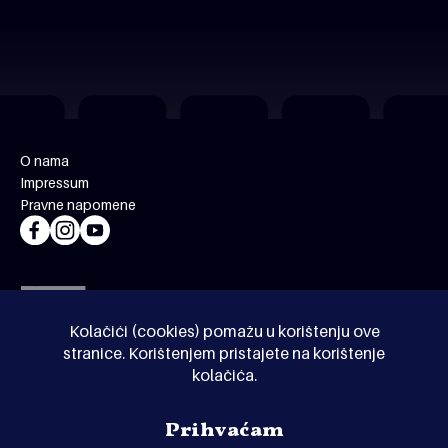
O nama
Impressum
Pravne napomene
Kolačići (cookies) pomažu u korištenju ove
stranice. Korištenjem pristajete na korištenje
kolačića.
© Kinoholik 2026. Kinoholik nije organizator programa.
Prihvaćam
Organizatori zadržavaju pravo izmjene programa.