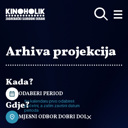
Preskoči
na
glavni
sadržaj
Arhiva projekcija
Kada?
ODABERI PERIOD
Na kalendaru prvo odabireš
Gdje?
početni, a zatim završni datum
perioda
MJESNI ODBOR DOBRI DOL