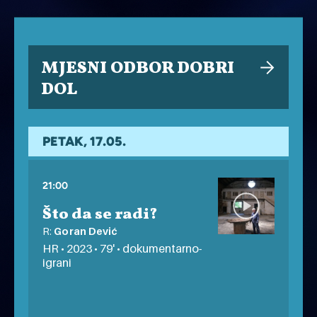
MJESNI ODBOR DOBRI
DOL
PETAK, 17.05.
21:00
Što da se radi?
R:
Goran Dević
HR • 2023 • 79' • dokumentarno-
igrani