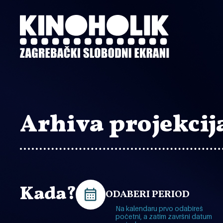
Preskoči
na
glavni
sadržaj
Arhiva projekcij
Kada?
ODABERI PERIOD
Na kalendaru prvo odabireš
početni, a zatim završni datum