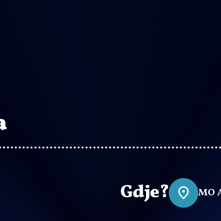
a
Gdje?
MO 