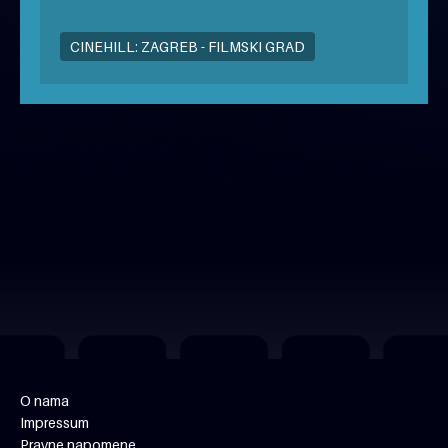
CINEHILL: ZAGREB - FILMSKI GRAD
besplatno
O nama
Impressum
Pravne napomene