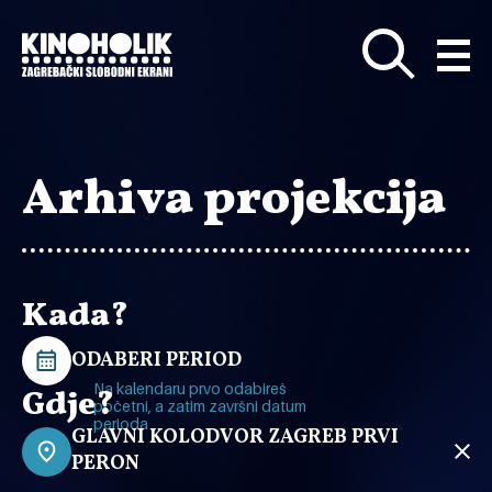
Preskoči
na
glavni
sadržaj
Arhiva projekcija
Kada?
ODABERI PERIOD
Na kalendaru prvo odabireš
Gdje?
početni, a zatim završni datum
perioda
GLAVNI KOLODVOR ZAGREB PRVI
PERON