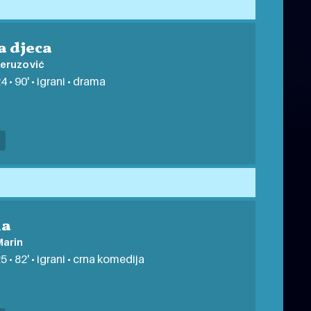
a djeca
Peruzović
 • 90' • igrani • drama
na
Marin
5 • 82' • igrani • crna komedija