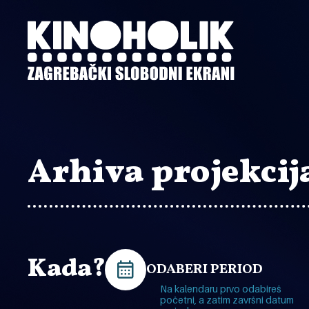
Preskoči
na
glavni
sadržaj
Arhiva projekcij
Kada?
ODABERI PERIOD
Na kalendaru prvo odabireš
početni, a zatim završni datum