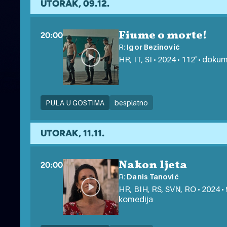
UTORAK, 09.12.
Fiume o morte!
20:00
R:
Igor Bezinović
HR, IT, SI • 2024 • 112' • dokum
PULA U GOSTIMA
besplatno
UTORAK, 11.11.
Nakon ljeta
20:00
R:
Danis Tanović
HR, BIH, RS, SVN, RO • 2024 • 9
komedija