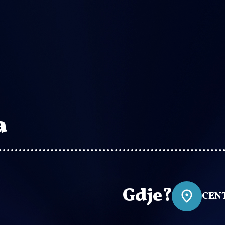
a
Gdje?
CEN