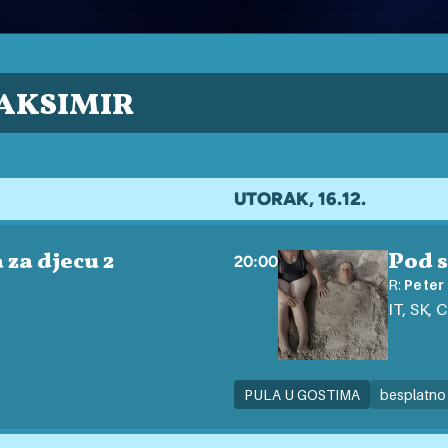
AKSIMIR
UTORAK, 16.12.
za djecu 2
Pod 
20:00
R:
Peter
IT, SK, 
PULA U GOSTIMA
besplatno