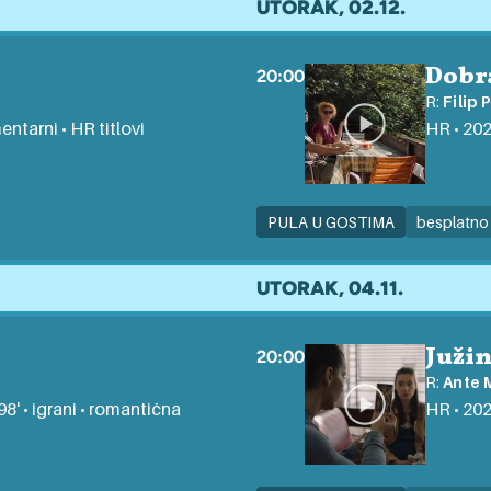
UTORAK, 02.12.
Dobr
20:00
R:
Filip 
entarni • HR titlovi
HR • 2024
PULA U GOSTIMA
besplatno
UTORAK, 04.11.
Juži
20:00
R:
Ante 
8' • igrani • romantična
HR • 202