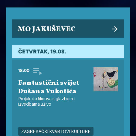
MO JAKUŠEVEC
ČETVRTAK, 19.03.
18:00
Fantastični svijet
Dušana Vukotića
Projekcije filmova s glazbom i
izvedbama uživo
ZAGREBAČKI KVARTOVI KULTURE