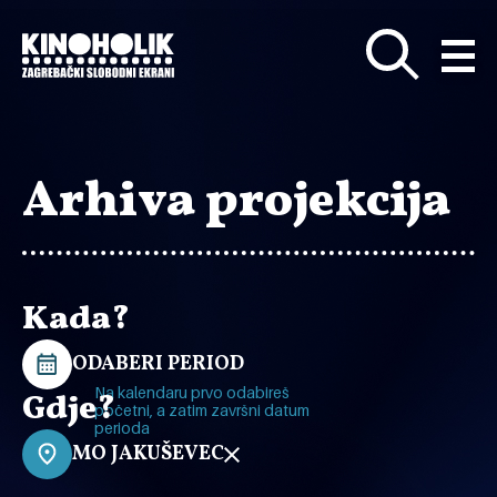
Preskoči
na
glavni
sadržaj
Arhiva projekcija
Kada?
ODABERI PERIOD
Na kalendaru prvo odabireš
Gdje?
početni, a zatim završni datum
perioda
MO JAKUŠEVEC