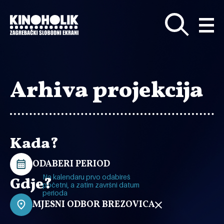
Preskoči
na
glavni
sadržaj
Arhiva projekcija
Kada?
ODABERI PERIOD
Na kalendaru prvo odabireš
Gdje?
početni, a zatim završni datum
perioda
MJESNI ODBOR BREZOVICA