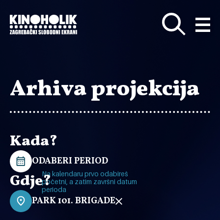
Preskoči
na
glavni
sadržaj
Arhiva projekcija
Kada?
ODABERI PERIOD
Na kalendaru prvo odabireš
Gdje?
početni, a zatim završni datum
perioda
PARK 101. BRIGADE