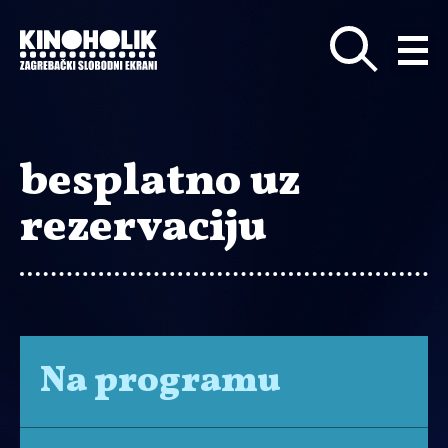
Preskoči
na
glavni
sadržaj
besplatno uz
rezervaciju
Na programu