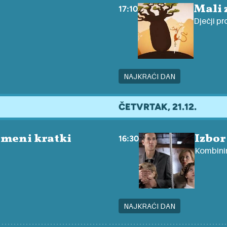
Mali 
17:10
Dječji pr
NAJKRAĆI DAN
ČETVRTAK, 21.12.
emeni kratki
Izbor
16:30
Kombinir
NAJKRAĆI DAN