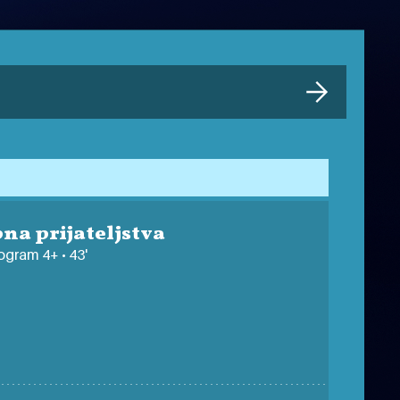
na prijateljstva
ogram 4+ • 43'