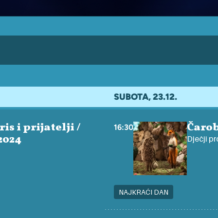
SUBOTA, 23.12.
s i prijatelji /
Čarob
16:30
2024
Dječji pr
NAJKRAĆI DAN