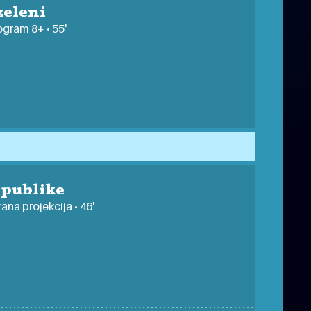
zeleni
ogram 8+ • 55'
 publike
ana projekcija • 46'