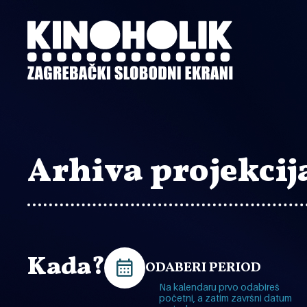
Preskoči
na
glavni
sadržaj
Arhiva projekcij
Kada?
ODABERI PERIOD
Na kalendaru prvo odabireš
početni, a zatim završni datum