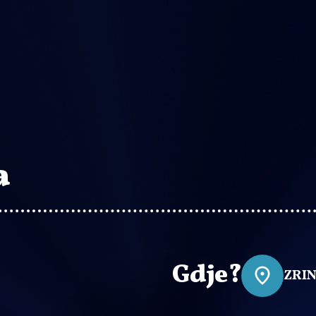
a
Gdje?
ZRIN