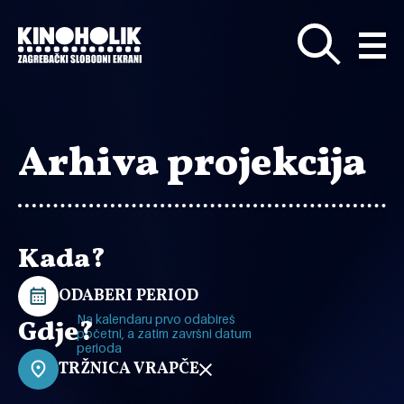
Preskoči
na
glavni
sadržaj
Arhiva projekcija
Kada?
ODABERI PERIOD
Na kalendaru prvo odabireš
Gdje?
početni, a zatim završni datum
perioda
TRŽNICA VRAPČE