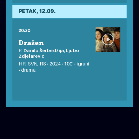
PLAC ŽIVI
besplatno
PETAK, 12.09.
20:30
Dražen
R:
Danilo Šerbedžija, Ljubo
Zdjelarević
HR, SVN, RS • 2024 • 100' • igrani
• drama
PLAC ŽIVI
besplatno