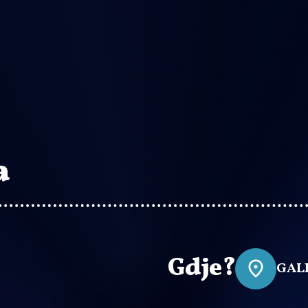
a
Gdje?
GALE