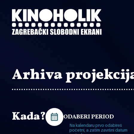
Preskoči
na
glavni
sadržaj
Arhiva projekcij
Kada?
ODABERI PERIOD
Na kalendaru prvo odabireš
početni, a zatim završni datum