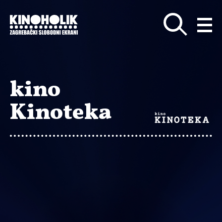
Preskoči
na
glavni
sadržaj
kino
Kinoteka