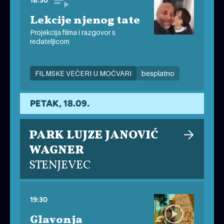
18:30
Lekcije njenog tate
Projekcija filma i razgovor s
redateljicom
FILMSKE VEČERI U MOČVARI
besplatno
PETAK, 18.09.
PARK LUJZE JANOVIĆ
WAGNER
STENJEVEC
19:30
Glavonja