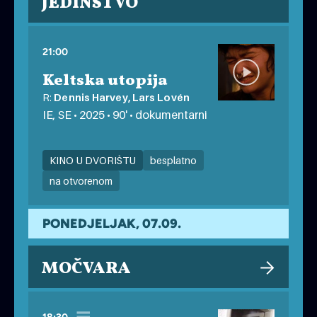
JEDINSTVO
21:00
Keltska utopija
R:
Dennis Harvey, Lars Lovén
IE, SE • 2025 • 90' • dokumentarni
KINO U DVORIŠTU
besplatno
na otvorenom
PONEDJELJAK, 07.09.
MOČVARA