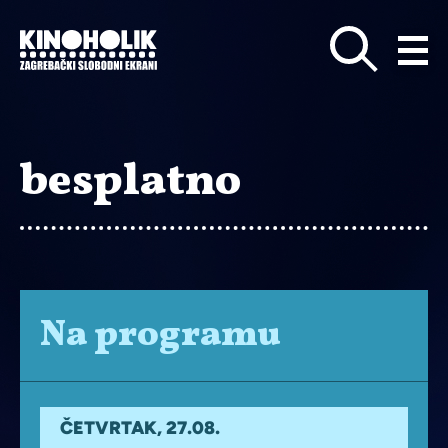
Preskoči
na
glavni
sadržaj
besplatno
Na programu
ČETVRTAK, 27.08.