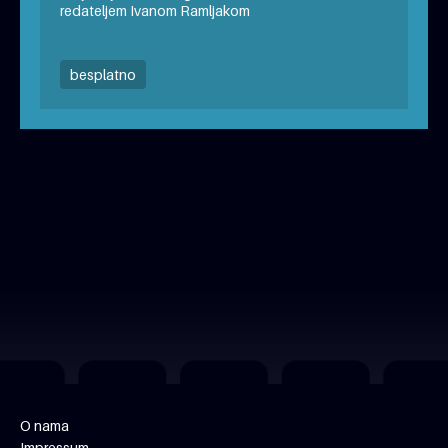
redateljem Ivanom Ramljakom
besplatno
O nama
Impressum