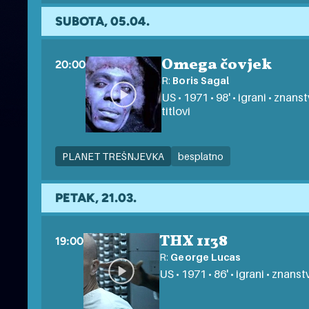
SUBOTA, 05.04.
Omega čovjek
20:00
R:
Boris Sagal
US • 1971 • 98' • igrani • znan
titlovi
PLANET TREŠNJEVKA
besplatno
PETAK, 21.03.
THX 1138
19:00
R:
George Lucas
US • 1971 • 86' • igrani • znans