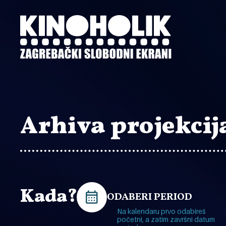
Preskoči
na
glavni
sadržaj
Arhiva projekcij
Kada?
ODABERI PERIOD
Na kalendaru prvo odabireš
početni, a zatim završni datum