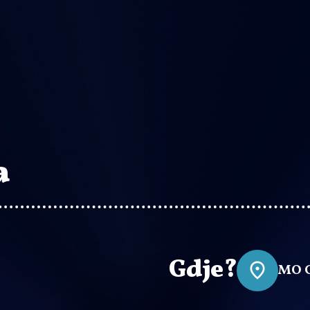
a
Gdje?
MO 