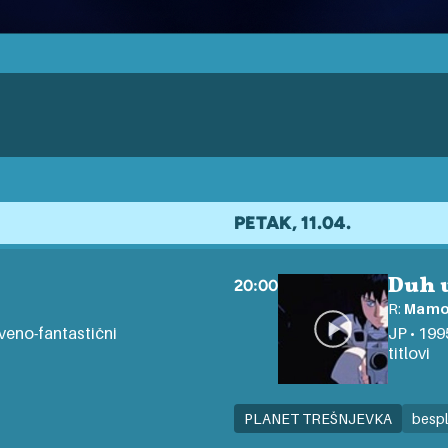
PETAK, 11.04.
Duh 
20:00
R:
Mamor
stveno-fantastični
JP • 199
titlovi
PLANET TREŠNJEVKA
besp