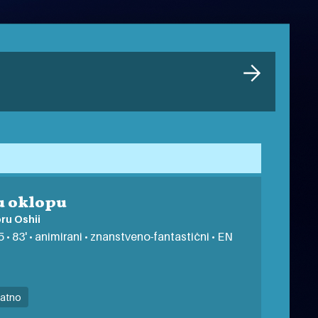
u oklopu
u Oshii
5 • 83' • animirani • znanstveno-fantastični • EN
latno