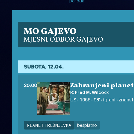
perioda
MO GAJEVO
MJESNI ODBOR GAJEVO
SUBOTA, 12.04.
Zabranjeni planet
20:00
R:
Fred M. Wilcocx
US • 1956 • 98' • igrani • znan
PLANET TREŠNJEVKA
besplatno