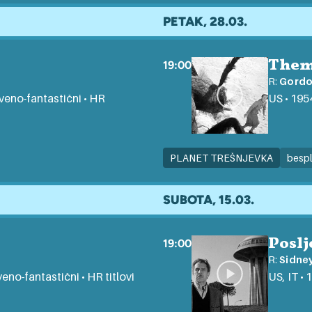
PETAK, 28.03.
Them
19:00
R:
Gordo
stveno-fantastični • HR
US • 1954
PLANET TREŠNJEVKA
besp
SUBOTA, 15.03.
Poslj
19:00
R:
Sidney
tveno-fantastični • HR titlovi
US, IT • 1