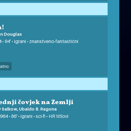
!
n Douglas
 • 94' • igrani • znanstveno-fantastični
latno
ednji čovjek na Zemlji
 Salkow, Ubaldo B. Ragona
964 • 86' • igrani • sci-fi • HR titlovi