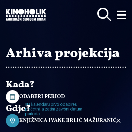
Preskoči
na
glavni
sadržaj
Arhiva projekcija
Kada?
ODABERI PERIOD
Na kalendaru prvo odabireš
Gdje?
početni, a zatim završni datum
perioda
KNJIŽNICA IVANE BRLIĆ MAŽURANIĆ