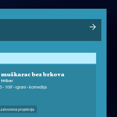
e muškarac bez brkova
 Hribar
 • 109' • igrani • komedija
zatvorena projekcija