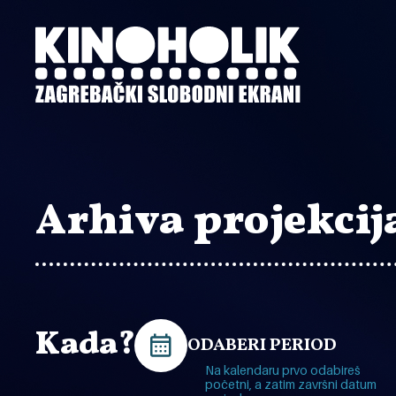
Preskoči
na
glavni
sadržaj
Arhiva projekcij
Kada?
ODABERI PERIOD
Na kalendaru prvo odabireš
početni, a zatim završni datum