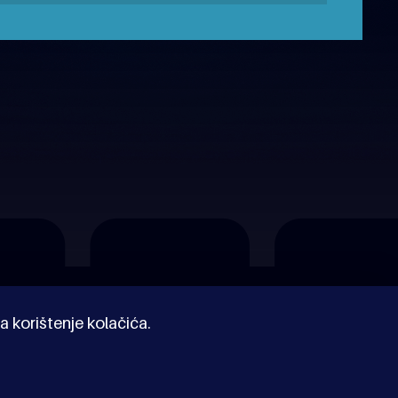
a korištenje kolačića.
© Kinoholik 2026. Kinoholik nije organizator programa.
Organizatori zadržavaju pravo izmjene programa.