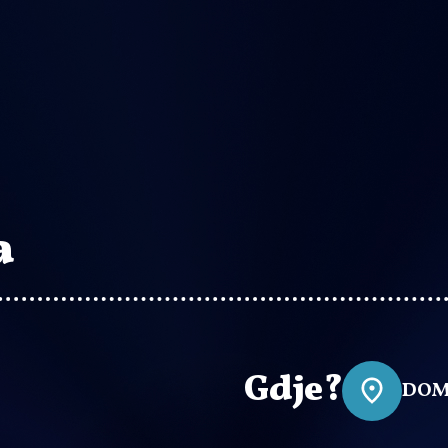
a
Gdje?
DOM