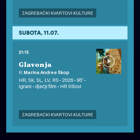
ZAGREBAČKI KVARTOVI KULTURE
besplatno
na otvorenom
SUBOTA, 11.07.
21:15
Glavonja
R:
Marina Andree Škop
HR, SK, SL, LV, RS • 2026 • 95' •
igrani • dječji film • HR titlovi
ZAGREBAČKI KVARTOVI KULTURE
besplatno
na otvorenom