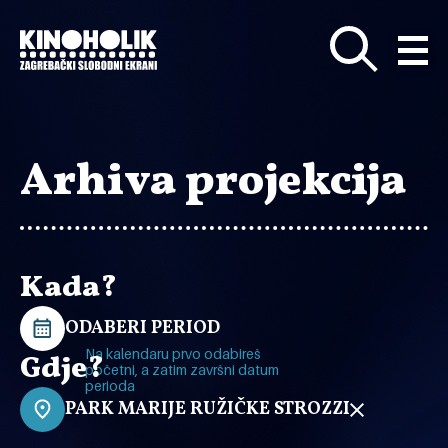
Preskoči
na
glavni
sadržaj
Arhiva projekcija
Kada?
ODABERI PERIOD
Na kalendaru prvo odabireš
Gdje?
početni, a zatim završni datum
perioda
PARK MARIJE RUŽIČKE STROZZI