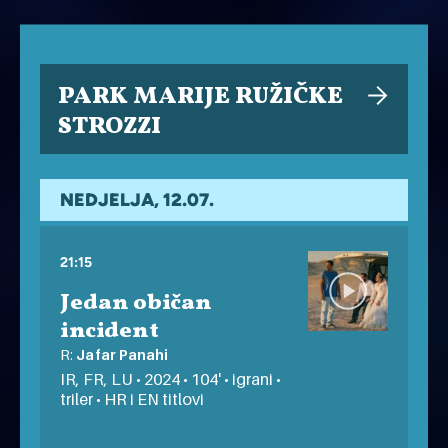
PARK MARIJE RUŽIČKE
STROZZI
NEDJELJA, 12.07.
21:15
Jedan običan
incident
R:
Jafar Panahi
IR, FR, LU • 2024 • 104' • igrani •
triler • HR i EN titlovi