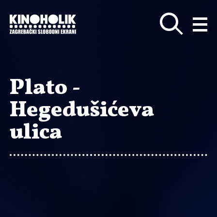
Preskoči
na
glavni
sadržaj
Plato -
Hegedušićeva
ulica