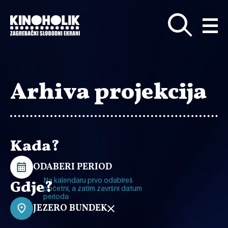
Preskoči
na
glavni
sadržaj
Arhiva projekcija
Kada?
ODABERI PERIOD
Na kalendaru prvo odabireš
Gdje?
početni, a zatim završni datum
perioda
JEZERO BUNDEK