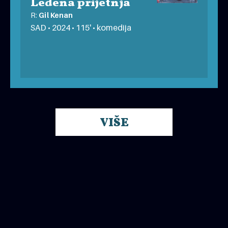
Ledena prijetnja
R:
Gil Kenan
SAD • 2024 • 115' • komedija
POP UP FILM FESTIVAL
besplatno
VIŠE