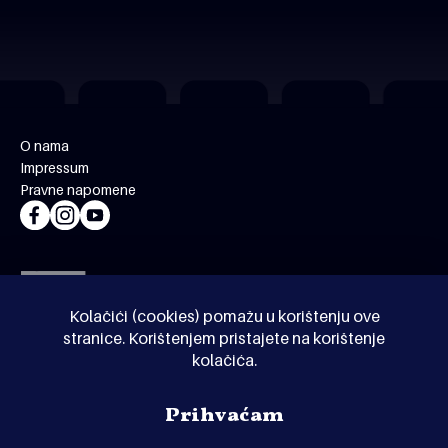
O nama
Impressum
Pravne napomene
Kolačići (cookies) pomažu u korištenju ove
stranice. Korištenjem pristajete na korištenje
kolačića.
© Kinoholik 2026. Kinoholik nije organizator programa.
Prihvaćam
Organizatori zadržavaju pravo izmjene programa.