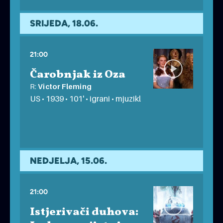
POP UP FILM FESTIVAL
besplatno
SRIJEDA, 18.06.
21:00
Čarobnjak iz Oza
R:
Victor Fleming
US • 1939 • 101' • igrani • mjuzikl
POP UP FILM FESTIVAL
besplatno
NEDJELJA, 15.06.
21:00
Istjerivači duhova: