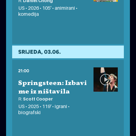
R:
Daniel Chong
US • 2026 • 105' • animirani •
komedija
POP UP FILM FESTIVAL
besplatno
SRIJEDA, 03.06.
21:00
Springsteen: Izbavi
me iz ništavila
R:
Scott Cooper
US • 2025 • 119' • igrani •
biografski