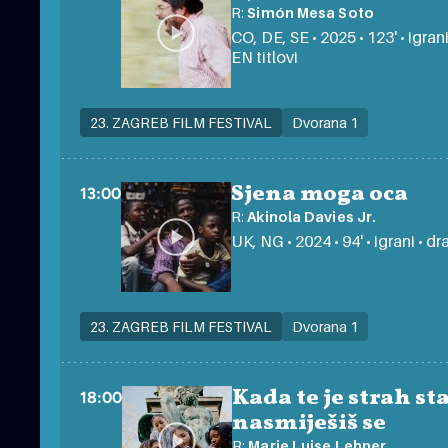
R:
Simón Mesa Soto
CO, DE, SE • 2025 • 123' • igra
EN titlovi
23. ZAGREB FILM FESTIVAL
Dvorana 1
Sjena moga oca
13:00
R:
Akinola Davies Jr.
UK, NG • 2024 • 94' • igrani • dr
23. ZAGREB FILM FESTIVAL
Dvorana 1
Kada te je strah sta
18:00
nasmiješiš se
R:
Marie Luise Lehner