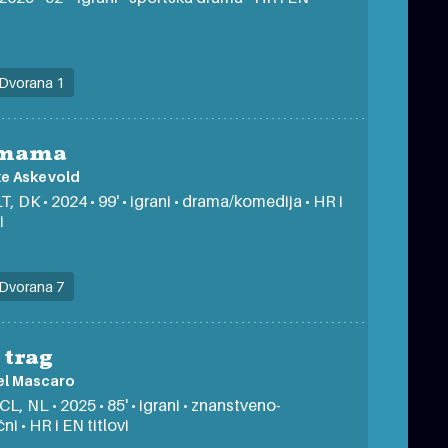
Dvorana 1
 mama
ke Askevold
T, DK • 2024 • 99' • igrani • drama/komedija • HR i
i
Dvorana 7
 trag
el Mascaro
CL, NL • 2025 • 85' • igrani • znanstveno-
ni • HR i EN titlovi