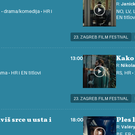
R:
Janic
ni • drama/komedija • HR i
NO, LV, L
EN titlov
23. ZAGREB FILM FESTIVAL
Kako 
13:00
R:
Nikola
ama • HR i EN titlovi
RS, HR • 
23. ZAGREB FILM FESTIVAL
viš srce u usta i
Ples 
18:00
R:
Valér
BE, FR • 