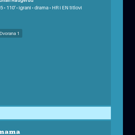
ohan Haugerud
 • 110' • igrani • drama • HR i EN titlovi
Dvorana 1
 mama