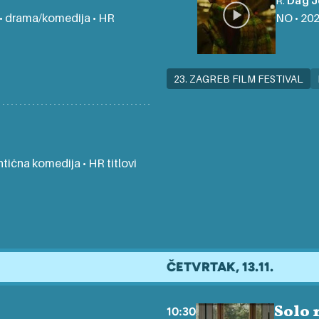
R:
Dag J
ni • drama/komedija • HR
NO • 2025
23. ZAGREB FILM FESTIVAL
antična komedija • HR titlovi
ČETVRTAK, 13.11.
Solo
10:30