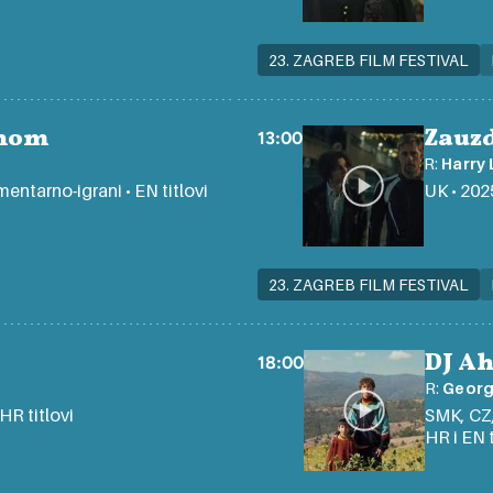
23. ZAGREB FILM FESTIVAL
mnom
Zauz
13:00
R:
Harry 
mentarno-igrani • EN titlovi
UK • 2025
23. ZAGREB FILM FESTIVAL
DJ A
18:00
R:
Georg
 HR titlovi
SMK, CZ,
HR i EN t