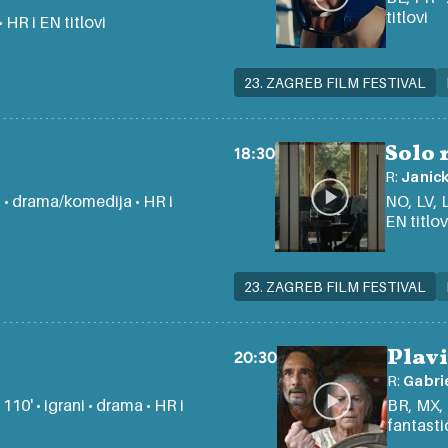
titlovi
• HR i EN titlovi
23. ZAGREB FILM FESTIVAL
Solo
18:30
R:
Janic
ni • drama/komedija • HR i
NO, LV, L
EN titlov
23. ZAGREB FILM FESTIVAL
Plavi
20:30
R:
Gabri
110' • igrani • drama • HR i
BR, MX, 
fantastič