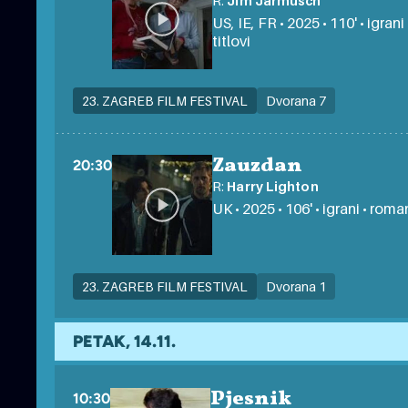
R:
Jim Jarmusch
US, IE, FR • 2025 • 110' • igra
titlovi
23. ZAGREB FILM FESTIVAL
Dvorana 7
Zauzdan
20:30
R:
Harry Lighton
UK • 2025 • 106' • igrani • rom
23. ZAGREB FILM FESTIVAL
Dvorana 1
PETAK, 14.11.
Pjesnik
10:30