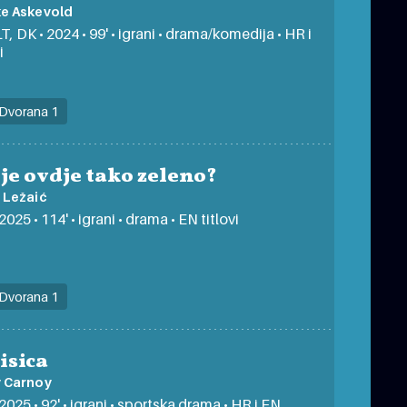
ke Askevold
T, DK • 2024 • 99' • igrani • drama/komedija • HR i
i
Dvorana 1
je ovdje tako zeleno?
 Ležaić
2025 • 114' • igrani • drama • EN titlovi
Dvorana 1
lisica
y Carnoy
2025 • 92' • igrani • sportska drama • HR i EN