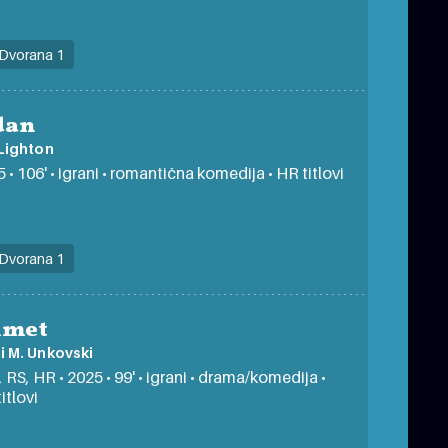
Dvorana 1
dan
Lighton
 • 106' • igrani • romantična komedija • HR titlovi
Dvorana 1
hmet
i M. Unkovski
 RS, HR • 2025 • 99' • igrani • drama/komedija •
itlovi