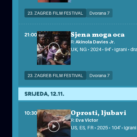
23. ZAGREB FILM FESTIVAL
Dvorana 7
Sjena moga oca
21:00
R:
Akinola Davies Jr.
UK, NG • 2024 • 94' • igrani • dr
23. ZAGREB FILM FESTIVAL
Dvorana 7
SRIJEDA, 12.11.
Oprosti, ljubavi
10:30
R:
Eva Victor
US, ES, FR • 2025 • 104' • igrani