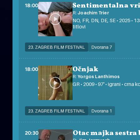
Sentimentalna vri
18:00
R:
Joachim Trier
NO, FR, DN, DE, SE • 2025 • 135
titlovi
23. ZAGREB FILM FESTIVAL
Dvorana 7
Očnjak
18:00
R:
Yorgos Lanthimos
GR • 2009 • 97' • igrani • crna
23. ZAGREB FILM FESTIVAL
Dvorana 1
Otac majka sestra 
20:30