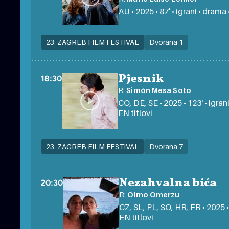
AU • 2025 • 87' • igrani • drama 
23. ZAGREB FILM FESTIVAL
Dvorana 1
Pjesnik
18:30
R:
Simón Mesa Soto
CO, DE, SE • 2025 • 123' • igra
EN titlovi
23. ZAGREB FILM FESTIVAL
Dvorana 7
Nezahvalna bića
20:30
R:
Olmo Omerzu
CZ, SL, PL, SO, HR, FR • 2025 • 
EN titlovi