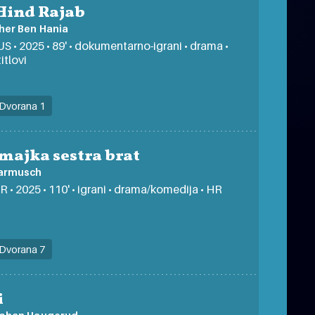
Hind Rajab
her Ben Hania
US • 2025 • 89' • dokumentarno-igrani • drama •
itlovi
Dvorana 1
majka sestra brat
armusch
FR • 2025 • 110' • igrani • drama/komedija • HR
Dvorana 7
i