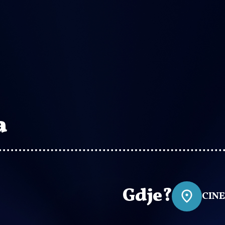
a
Gdje?
CIN