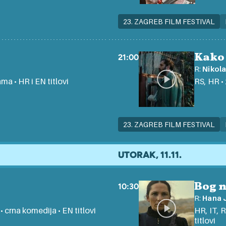
23. ZAGREB FILM FESTIVAL
Kako 
21:00
R:
Nikola
ama • HR i EN titlovi
RS, HR • 
23. ZAGREB FILM FESTIVAL
UTORAK, 11.11.
Bog 
10:30
R:
Hana 
 • crna komedija • EN titlovi
HR, IT, R
titlovi