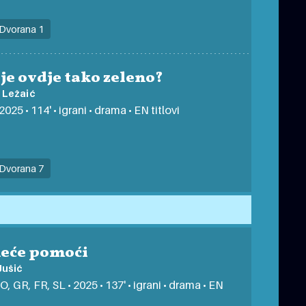
Dvorana 1
je ovdje tako zeleno?
 Ležaić
2025 • 114' • igrani • drama • EN titlovi
Dvorana 7
neće pomoći
Jušić
O, GR, FR, SL • 2025 • 137' • igrani • drama • EN