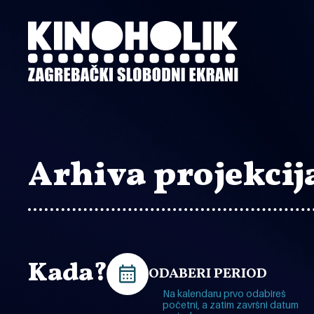
Preskoči
na
glavni
sadržaj
Arhiva projekcij
Kada?
ODABERI PERIOD
Na kalendaru prvo odabireš
početni, a zatim završni datum