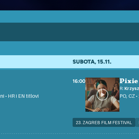
SUBOTA, 15.11.
Pixie
16:00
R:
Krzys
ni • HR i EN titlovi
PO, CZ • 
23. ZAGREB FILM FESTIVAL