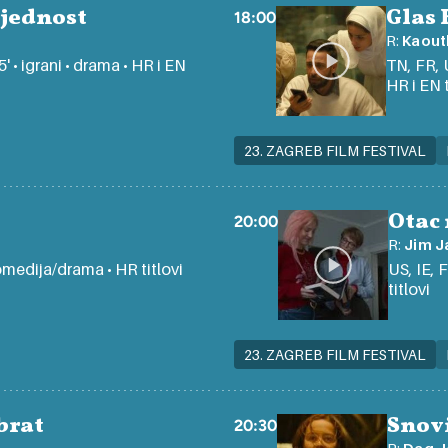
jednost
Glas 
18:00
R:
Kaout
' • igrani • drama • HR i EN
TN, FR, 
HR i EN t
23. ZAGREB FILM FESTIVAL
Otac 
20:00
R:
Jim J
 komedija/drama • HR titlovi
US, IE, 
titlovi
23. ZAGREB FILM FESTIVAL
brat
Snov
20:30