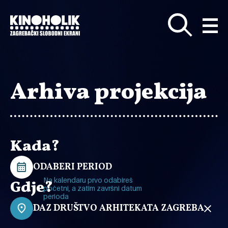
Preskoči
na
glavni
sadržaj
Arhiva projekcija
Kada?
ODABERI PERIOD
Na kalendaru prvo odabireš
Gdje?
početni, a zatim završni datum
perioda
DAZ DRUŠTVO ARHITEKATA ZAGREBA