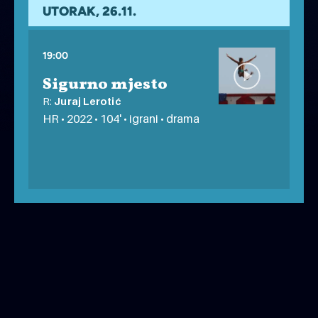
FESTIVAL EMPATIJE
besplatno
UTORAK, 26.11.
19:00
Sigurno mjesto
R:
Juraj Lerotić
HR • 2022 • 104' • igrani • drama
FESTIVAL EMPATIJE
besplatno