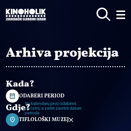
Preskoči
na
glavni
sadržaj
Arhiva projekcija
Kada?
ODABERI PERIOD
Na kalendaru prvo odabireš
Gdje?
početni, a zatim završni datum
perioda
TIFLOLOŠKI MUZEJ