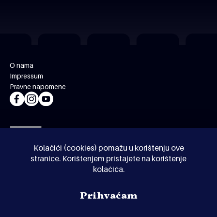
O nama
Impressum
Pravne napomene
Kolačići (cookies) pomažu u korištenju ove
stranice. Korištenjem pristajete na korištenje
kolačića.
© Kinoholik 2026. Kinoholik nije organizator programa.
Prihvaćam
Organizatori zadržavaju pravo izmjene programa.