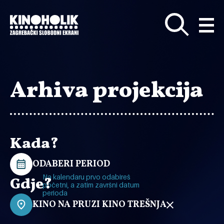
Preskoči
na
glavni
sadržaj
Arhiva projekcija
Kada?
ODABERI PERIOD
Na kalendaru prvo odabireš
Gdje?
početni, a zatim završni datum
perioda
KINO NA PRUZI KINO TREŠNJA