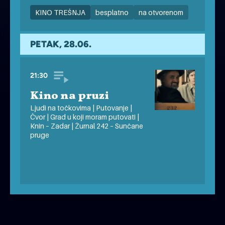
KINO TREŠNJA
besplatno
na otvorenom
pet friendly
PETAK, 28.06.
21:30
Kino na pruzi
Ljudi na točkovima | Putovanje |
Čvor | Grad u koji moram putovati |
Knin – Zadar | Žurnal 242 – Sunčane
pruge
KINO TREŠNJA