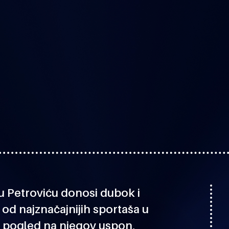
u Petroviću
donosi dubok i
 od najznačajnijih sportaša u
an pogled na njegov uspon,