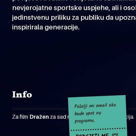
nevjerojatne sportske uspjehe, ali i os
jedinstvenu priliku za publiku da upozn
inspirirala generacije.
Info
Pošalji mi email ako
bude opet na
Za film
Dražen
za sad nema najavljenih projekcija.
programu.