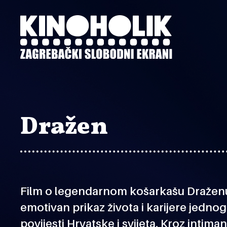
Preskoči
na
glavni
sadržaj
Dražen
Film o legendarnom košarkašu Dražen
emotivan prikaz života i karijere jednog
povijesti Hrvatske i svijeta. Kroz intim