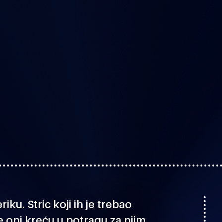
iku. Stric koji ih je trebao
te oni kreću u potragu za njim.