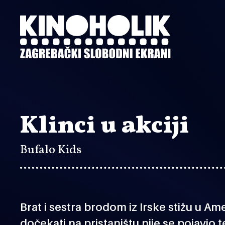
Preskoči
na
glavni
sadržaj
Klinci u akciji
Bufalo Kids
Brat i sestra brodom iz Irske stižu u Amer
dočekati na pristaništu nije se pojavio 