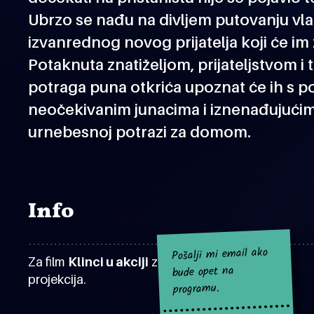
Ubrzo se nađu na divljem putovanju vl
izvanrednog novog prijatelja koji će im 
Potaknuta znatiželjom, prijateljstvom 
potraga puna otkrića upoznat će ih s 
neočekivanim junacima i iznenađujućim 
urnebesnoj potrazi za domom.
Info
Pošalji mi email ako
Za film
Klinci u akciji
za sad nema najavljenih
bude opet na
projekcija.
programu.