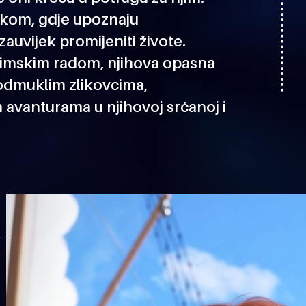
akom, gdje upoznaju
zauvijek promijeniti živote.
i timskim radom, njihova opasna
podmuklim zlikovcima,
avanturama u njihovoj srčanoj i