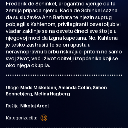
Frederik de Schinkel, arogantno vjeruje da ta
zemlja pripada njemu. Kada de Schinkel sazna
da su služavka Ann Barbara te njezin suprug
pobjegli s Kahlenom, privilegirani i osvetoljubivi
vladar zaklinje se na osvetu čineći sve što je u
njegovoj moći da izgna kapetana. No, Kahlena
je teško zastrašiti te se on upušta u
neravnopravnu borbu riskirajući pritom ne samo
svoj život, već i život obitelji izopćenika koji se
oko njega okupila.
Uloge:
Mads Mikkelsen, Amanda Collin, Simon
Bennebjerg, Melina Hagberg
Režija:
Nikolaj Arcel
Kategorizacija: