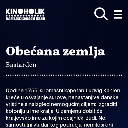
Preskoči
na
glavni
sadržaj
Obećana zemlja
Bastarden
Godine 1755. siromašni kapetan Ludvig Kahlen
kreće u osvajanje surove, nenastanjive danske
vrištine s naizgled nemogućim ciljem: izgraditi
koloniju u ime kralja. U zamjenu dobit će
kraljevsko ime za kojim očajnički žudi. No,
samostalni vladar tog područja, nemilosrdni