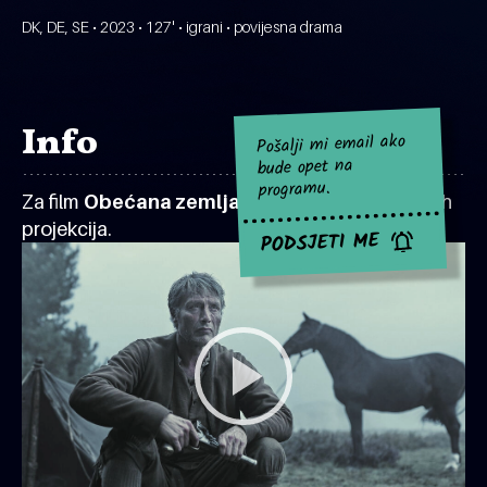
DK, DE, SE • 2023 • 127' • igrani • povijesna drama
Info
Pošalji mi email ako
bude opet na
programu.
Za film
Obećana zemlja
za sad nema najavljenih
projekcija.
PODSJETI ME