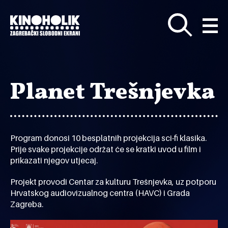
Preskoči
na
glavni
sadržaj
Planet Trešnjevka
Program donosi 10 besplatnih projekcija sci-fi klasika.
Prije svake projekcije održat će se kratki uvod u film i
prikazati njegov utjecaj.
Projekt provodi Centar za kulturu Trešnjevka, uz potporu
Hrvatskog audiovizualnog centra (HAVC) i Grada
Zagreba.