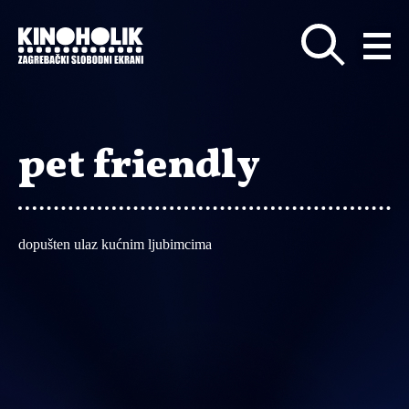
Preskoči
na
glavni
sadržaj
pet friendly
dopušten ulaz kućnim ljubimcima