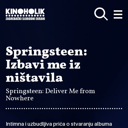
Preskoči
na
glavni
sadržaj
Springsteen:
Izbavi me iz
ništavila
Springsteen: Deliver Me from
Nowhere
Intimna i uzbudljiva priča o stvaranju albuma