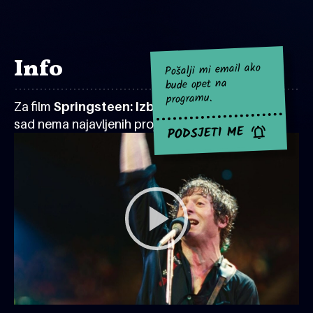
Info
Pošalji mi email ako
bude opet na
programu.
Za film
Springsteen: Izbavi me iz ništavila
za
sad nema najavljenih projekcija.
PODSJETI ME