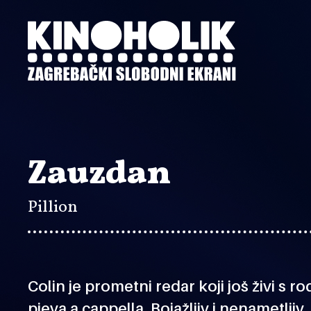
Preskoči
na
glavni
sadržaj
Zauzdan
Pillion
Colin je prometni redar koji još živi s r
pjeva
a cappella
. Bojažljiv i nenametlj