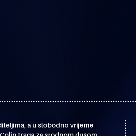
oditeljima, a u slobodno vrijeme
iv, Colin traga za srodnom dušom,