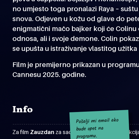
no umjesto toga pronalazi Raya – suštu
snova. Odjeven u kožu od glave do pete,
enigmatični mačo bajker koji će Colinu 
odnosa, ali i svoje demone. Colin pokazu
se upušta u istraživanje vlastitog užitka 
Film je premijerno prikazan u programu 
Cannesu 2025. godine.
Info
Pošalji mi email ako
bude opet na
Za film
Zauzdan
za sad nema najavljenih projekcij
programu.