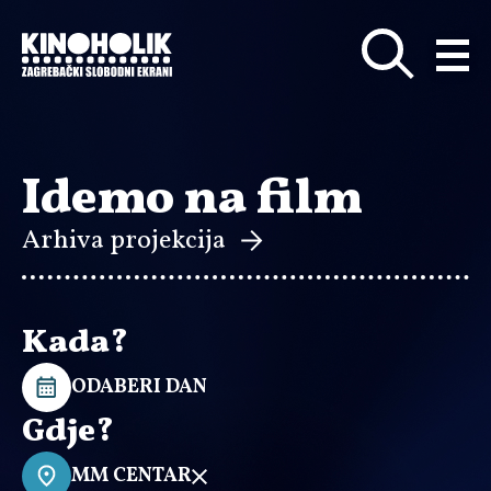
Preskoči
na
glavni
sadržaj
Idemo na film
Arhiva projekcija
Kada?
ODABERI DAN
Gdje?
MM CENTAR