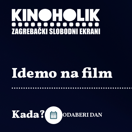
Preskoči
na
glavni
sadržaj
Idemo na film
Kada?
ODABERI DAN