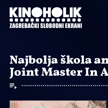
Preskoči
na
glavni
sadržaj
Najbolja škola a
Joint Master In