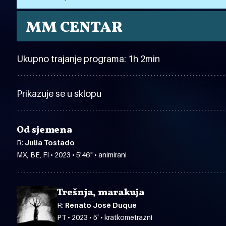
MM CENTAR
Ukupno trajanje programa: 1h 2min
Prikazuje se u sklopu
Od sjemena
R:
Julia Tostado
MX, BE, FI • 2023 • 5'46" • animirani
Trešnja, marakuja
R:
Renato José Duque
PT • 2023 • 5' • kratkometražni