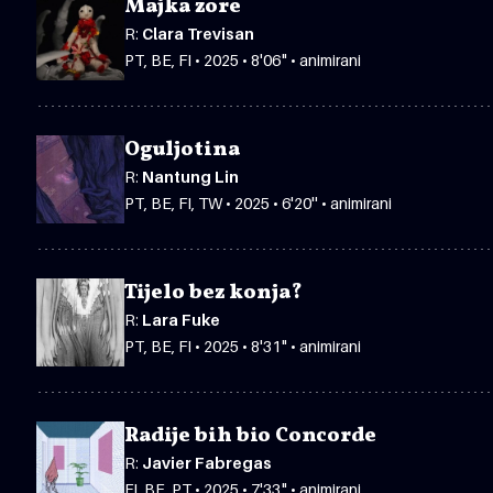
Majka zore
R:
Clara Trevisan
PT, BE, FI • 2025 • 8'06" • animirani
Oguljotina
R:
Nantung Lin
PT, BE, FI, TW • 2025 • 6'20'' • animirani
Tijelo bez konja?
R:
Lara Fuke
PT, BE, FI • 2025 • 8'31" • animirani
Radije bih bio Concorde
R:
Javier Fabregas
FI, BE, PT • 2025 • 7'33" • animirani