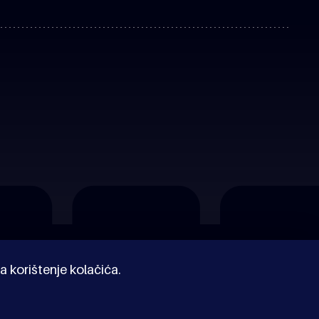
a korištenje kolačića.
© Kinoholik 2026. Kinoholik nije organizator programa.
Organizatori zadržavaju pravo izmjene programa.