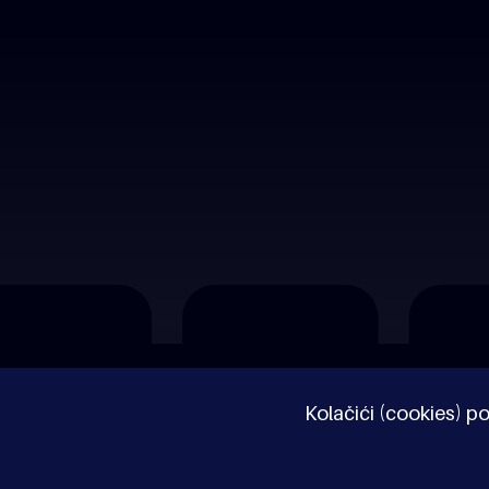
O nama
Impressum
Pravne napomene
Kolačići (cookies) po