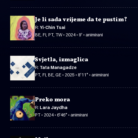
Je li sada vrijeme da te pustim?
R:
Yi-Chin Tsai
BE, FI, PT, TW • 2024 • 9' • animirani
Svjetla, izmaglica
R:
Tata Managadze
PT, FI, BE, GE • 2025 • 8'11" • animirani
Preko mora
R:
Lara Jaydha
PT • 2024 • 6'46" • animirani