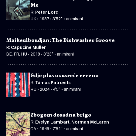
Me
R:
Peter Lord
UK • 1987 • 3'52" • animirani
Maikeulboudjan: The Dishwasher Groove
R:
Capucine Muller
BE, FR, HU • 2018 • 3'23" • animirani
Gdje plavo susreće crveno
R:
Támas Patrovits
HU • 2024 • 4'5'' • animirani
Zbogom dosadna brigo
R:
Evelyn Lambart, Norman McLaren
CA • 1949 • 7'51'' • animirani