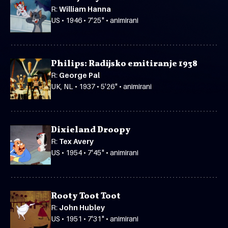
R:
William Hanna
US • 1946 • 7'25" • animirani
Philips: Radijsko emitiranje 1938
R:
George Pal
UK, NL • 1937 • 5'26" • animirani
Dixieland Droopy
R:
Tex Avery
US • 1954 • 7'45" • animirani
Rooty Toot Toot
R:
John Hubley
US • 1951 • 7'31" • animirani