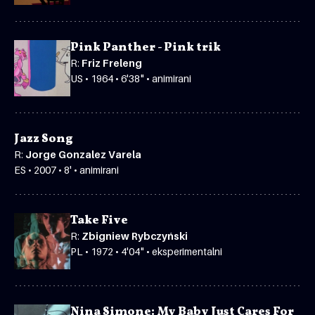
Pink Panther - Pink trik
R:
Friz Freleng
US • 1964 • 6'38" • animirani
Jazz Song
R:
Jorge Gonzalez Varela
ES • 2007 • 8' • animirani
Take Five
R:
Zbigniew Rybczyński
PL • 1972 • 4'04" • eksperimentalni
Nina Simone: My Baby Just Cares For