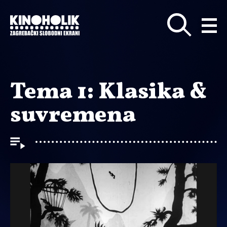
Preskoči
na
glavni
sadržaj
Tema 1: Klasika &
suvremena