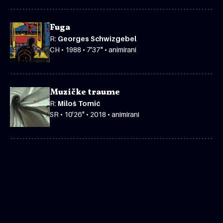
Fuga
R:
Georges Schwizgebel
CH • 1988 • 7'37" • animirani
Muzičke traume
R:
Miloš Tomić
SR • 10'26" • 2018 • animirani