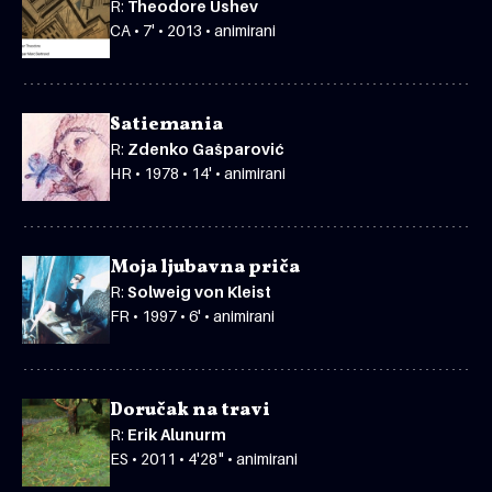
R:
Theodore Ushev
CA • 7' • 2013 • animirani
Satiemania
R:
Zdenko Gašparović
HR • 1978 • 14' • animirani
Moja ljubavna priča
R:
Solweig von Kleist
FR • 1997 • 6' • animirani
Doručak na travi
R:
Erik Alunurm
ES • 2011 • 4'28" • animirani