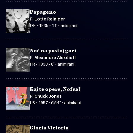
Papageno
R:
Lotte Reiniger
DE • 1935 • 11' • animirani
Noć na pustoj gori
R:
Alexandre Alexéieff
FR • 1933 • 8' • animirani
Kaj te opere, Nofra?
R:
Chuck Jones
US • 1957 • 6'54" • animirani
Gloria Victoria