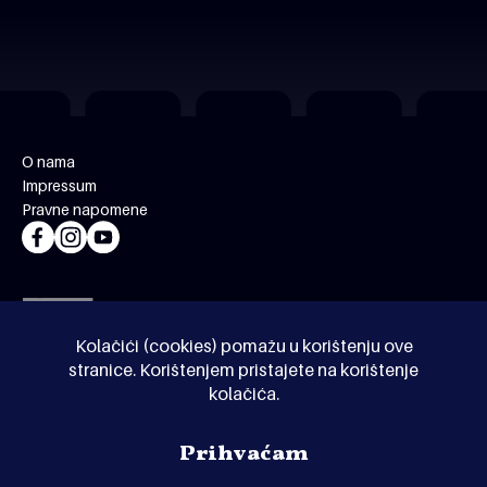
O nama
Impressum
Pravne napomene
Kolačići (cookies) pomažu u korištenju ove
stranice. Korištenjem pristajete na korištenje
kolačića.
© Kinoholik 2026. Kinoholik nije organizator programa.
Prihvaćam
Organizatori zadržavaju pravo izmjene programa.