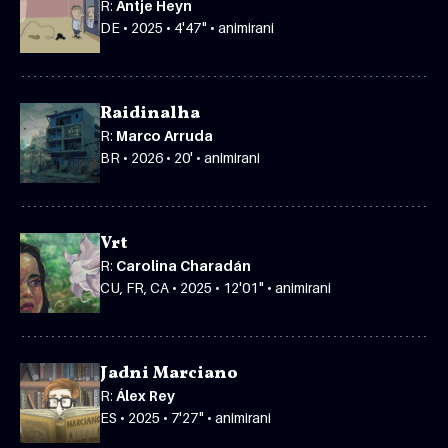
R:
Antje Heyn
DE • 2025 • 4'47" • animirani
Raidinalha
R:
Marco Arruda
BR • 2026 • 20' • animirani
Vrt
R:
Carolina Charadán
CU, FR, CA • 2025 • 12'01" • animirani
Jadni Marciano
R:
Álex Rey
ES • 2025 • 7'27" • animirani