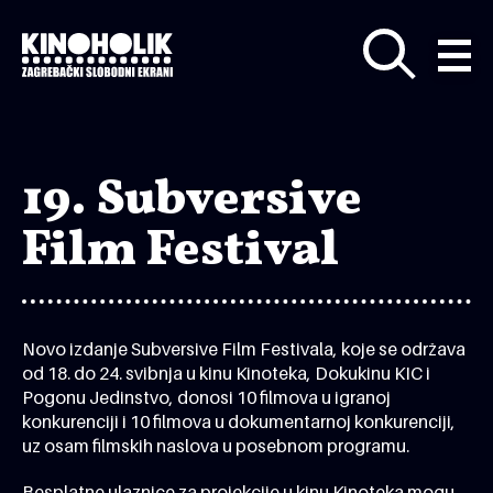
Preskoči
na
glavni
sadržaj
19. Subversive
Film Festival
Novo izdanje Subversive Film Festivala, koje se održava
od 18. do 24. svibnja u kinu Kinoteka, Dokukinu KIC i
Pogonu Jedinstvo, donosi 10 filmova u igranoj
konkurenciji i 10 filmova u dokumentarnoj konkurenciji,
uz osam filmskih naslova u posebnom programu.
Besplatne ulaznice za projekcije u kinu Kinoteka mogu