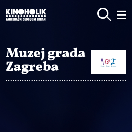
Preskoči
na
glavni
sadržaj
Muzej grada
Zagreba