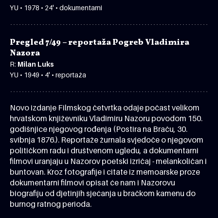
YU • 1978 • 24' • dokumentarni
Pregled 7/49 – reportaža Pogreb Vladimira
Nazora
R:
Milan Luks
YU • 1949 • 4' • reportaža
Novo izdanje Filmskog četvrtka odaje počast velikom
hrvatskom književniku Vladimiru Nazoru povodom 150.
godišnjice njegovog rođenja (Postira na Braču, 30.
svibnja 1876.). Reportaže žurnala svjedoče o njegovom
političkom radu i društvenom ugledu, a dokumentarni
filmovi uranjaju u Nazorov poetski izričaj - melankoličan i
buntovan. Kroz fotografije i citate iz memoarske proze
dokumentarni filmovi opisat će nam i Nazorovu
biografiju od djetinjih sjećanja u bračkom kamenu do
burnog ratnog perioda.