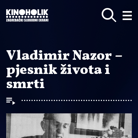
Preskoči
na
glavni
sadržaj
Vladimir Nazor –
pjesnik života i
smrti