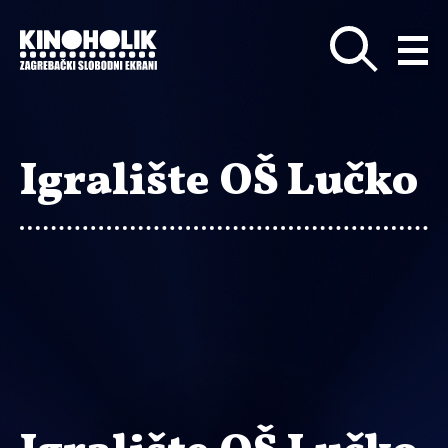
Preskoči
na
glavni
sadržaj
Igralište OŠ Lučko