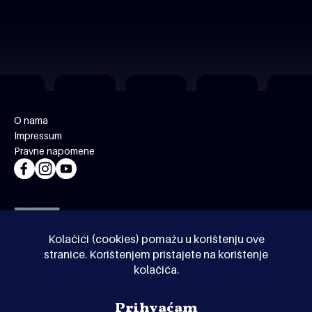
O nama
Impressum
Pravne napomene
Kolačići (cookies) pomažu u korištenju ove
stranice. Korištenjem pristajete na korištenje
kolačića.
© Kinoholik 2026. Kinoholik nije organizator programa.
Prihvaćam