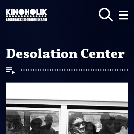
Preskoči
na
glavni
sadržaj
Desolation Center