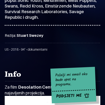
poput Sonic Youth, Minutemen, Meat Puppets,
Swans, Redd Kross, Einstürzende Neubauten,
Survival Research Laboratories, Savage
Republic i drugih.
Režija:
Stuart Swezey
US • 2018 • 94' • dokumentarni
Info
Pošalji mi email ako
bude opet na
programu.
Za film
Desolation Center
za sad nema
najavljenih projekcija.
PODSJETI ME