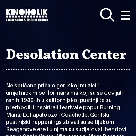
Preskoči
na
glavni
sadržaj
Desolation Center
Neispričana priča o gerilskoj muzici i
umjetničkim performansima koji su se odvijali
ranih 1980-ih u kalifornijskoj pustinji te su
prethodili i inspirirali festivale poput Burning
Mana, Lollapalooze i Coachelle. Gerilski
pustinjski happenings zbivali su se tijekom
Reaganove ere i u njima su sudjelovali bendovi