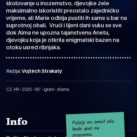
školovanje u inozemstvo, djevojke žele
maksimalno iskoristiti preostalo zajedničko
vrijeme, ali Marie odbija pustiti ih same u bar na
suprotnoj obali. Vrući i lijeni dani vuku se sve
dok Alma ne upozna tajanstvenu Anetu,
djevojku koja je otkrila enigmatski bazen na
otoku usred ribnjaka.
Režija:
Vojtěch Strakatý
CZ, HR • 2025 • 85' • igrani • drama
Info
Pošalji mi email ako
bude opet na
programu.