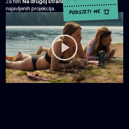
Za film
Na drugoj strani ljeta
za sad nema
najavljenih projekcija.
PODSJETI ME