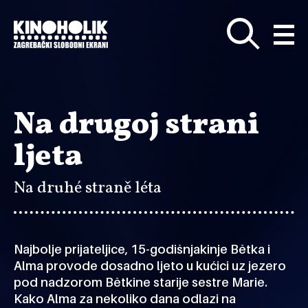
Preskoči
na
glavni
sadržaj
Na drugoj strani
ljeta
Na druhé straně léta
Najbolje prijateljice, 15-godišnjakinje Bětka i
Alma provode dosadno ljeto u kućici uz jezero
pod nadzorom Bětkine starije sestre Marie.
Kako Alma za nekoliko dana odlazi na