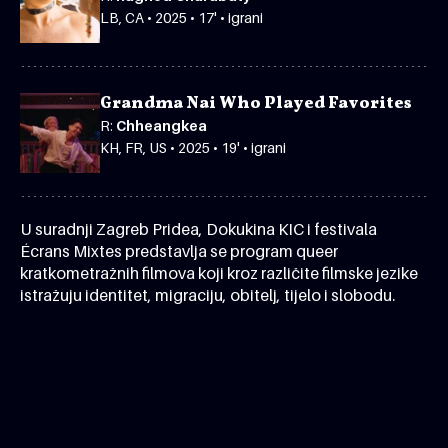
LB, CA • 2025 • 17' • igrani
Grandma Nai Who Played Favorites
R:
Chheangkea
KH, FR, US • 2025 • 19' • igrani
U suradnji Zagreb Pridea, Dokukina KIC i festivala
Écrans Mixtes predstavlja se program queer
kratkometražnih filmova koji kroz različite filmske jezike
istražuju identitet, migraciju, obitelj, tijelo i slobodu.