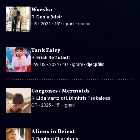
Warsha
R:
Dania Bdeir
LB • 2021 • 15' • igrani • drama
Tank Fairy
R:
Erich Rettstadt
TW, US • 2021 • 10' • igrani • dječji film
Gorgones / Mermaids
R:
Lida Vartzioti, Dimitris Tsakaleas
GR • 2025 • 15' • igrani
Aliens in Beirut
R:
Raghed Charabaty