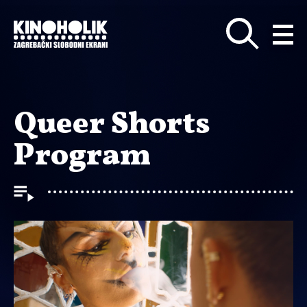
Preskoči
na
glavni
sadržaj
Queer Shorts
Program