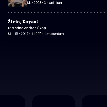
SL • 2023 • 3' • animirani
Živio, Koyaa!
R:
Marina Andree Škop
SL, HR • 2017 • 11'20'' • dokumentarni