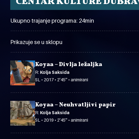
CENTAR KULTURE DUBRA
Ukupno trajanje programa: 24min
Prikazuje se u sklopu
Koyaa – Divlja ležaljka
R:
Kolja Saksida
SL • 2017 • 2'45'' • animirani
Koyaa – Neuhvatljivi papir
R:
Kolja Saksida
SL • 2019 • 2'45'' • animirani