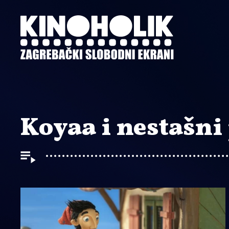
Preskoči
na
glavni
sadržaj
Koyaa i nestašni