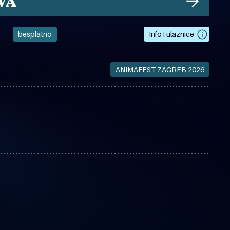
VA
besplatno
Info i ulaznice
ANIMAFEST ZAGREB 2026