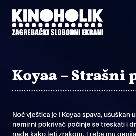
Preskoči
na
glavni
sadržaj
Koyaa – Strašni 
Noć vještica je i Koyaa spava, ušuškan u
nemirni pokrivač počinje se treskati i d
nađe kako leti zrakom. Treba mu genijal