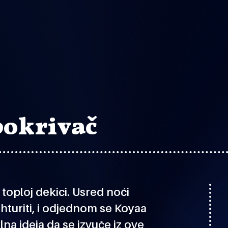
pokrivač
 toploj dekici. Usred noći
rhturiti, i odjednom se Koyaa
na ideja da se izvuče iz ove