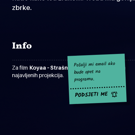
zbrke.
Info
Pošalji mi email ako
Za film
Koyaa – Strašni pokrivač
za sad nema
bude opet na
najavljenih projekcija.
programu.
PODSJETI ME