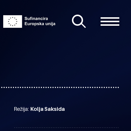
Režija:
Kolja Saksida