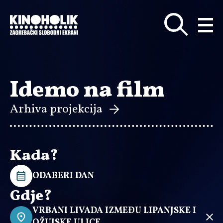
Preskoči
na
glavni
sadržaj
Idemo na film
Arhiva projekcija
Kada?
ODABERI DAN
Gdje?
VRBANI LIVADA IZMEĐU LIPANJSKE I
OŽUJSKE ULICE