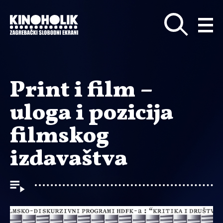
Preskoči
na
glavni
sadržaj
Print i film –
uloga i pozicija
filmskog
izdavaštva