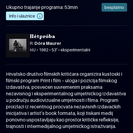
Ukupno trajanje programa: 53min
besplatno
Info i ulaznice
Hétpróba
R:
Dóra Maurer
HU • 1982 • 53' • eksperimentalni
Hrvatsko društvo filmskih kritičara organizira kustoski i
filmski program Print i film – uloga i pozicija filmskog
izdavaštva, posvećen suvremenim praksama
nezavisnog i eksperimentalnog umjetničkog izdavaštva
u području audiovizualne umjetnosti i filma. Program
proizlazi iz recentnog procvata nezavisnih izdavačkih
inicijativa i artist’s book formata, koji tiskani medij
ponovno uspostavljaju kao prostor kritičke refleksije,
trajnosti i intermedijalnog umjetničkog istraživanja.