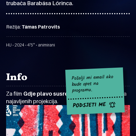
trubača Barabása Lőrinca.
Režija:
Támas Patrovits
HU • 2024 • 4'5'' • animirani
Info
Pošalji mi email ako
bude opet na
programu.
Za film
Gdje plavo susreće crveno
za sad nema
najavljenih projekcija.
PODSJETI ME