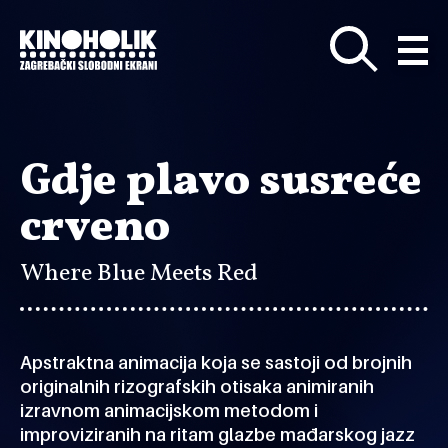
Preskoči
na
glavni
sadržaj
Gdje plavo susreće
crveno
Where Blue Meets Red
Apstraktna animacija koja se sastoji od brojnih
originalnih rizografskih otisaka animiranih
izravnom animacijskom metodom i
improviziranih na ritam glazbe mađarskog jazz